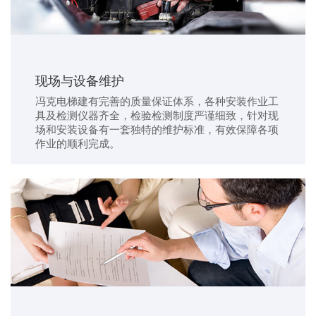
现场与设备维护
冯克电梯建有完善的质量保证体系，各种安装作业工
具及检测仪器齐全，检验检测制度严谨细致，针对现
场和安装设备有一套独特的维护标准，有效保障各项
作业的顺利完成。