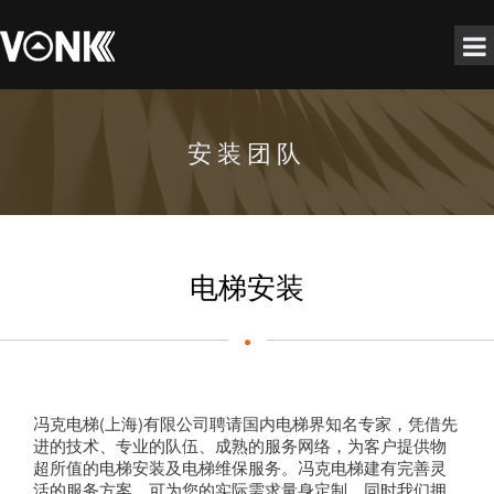
安装团队
电梯安装
冯克电梯(上海)有限公司聘请国内电梯界知名专家，凭借先
进的技术、专业的队伍、成熟的服务网络，为客户提供物
超所值的电梯安装及电梯维保服务。冯克电梯建有完善灵
活的服务方案，可为您的实际需求量身定制。同时我们拥