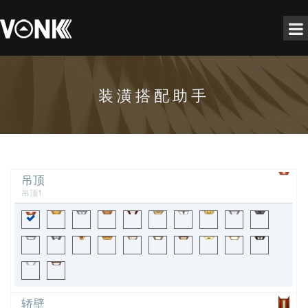
装潢搭配助手
吊顶
吊顶1
轿壁